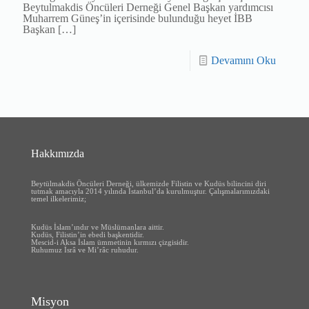
Beytulmakdis Öncüleri Derneği Genel Başkan yardımcısı
Muharrem Güneş’in içerisinde bulunduğu heyet İBB
Başkan
[…]
Devamını Oku
Hakkımızda
Beytülmakdis Öncüleri Derneği, ülkemizde Filistin ve Kudüs bilincini diri
tutmak amacıyla 2014 yılında İstanbul’da kurulmuştur.
Çalışmalarımızdaki
temel ilkelerimiz;
Kudüs İslam’ındır ve Müslümanlara aittir.
Kudüs, Filistin’in ebedi başkentidir.
Mescid-i Aksa İslam ümmetinin kırmızı çizgisidir.
Ruhumuz İsrâ ve Mi’râc ruhudur.
Misyon