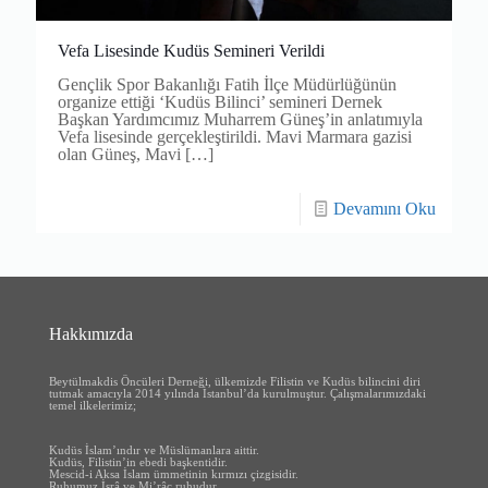
Vefa Lisesinde Kudüs Semineri Verildi
Gençlik Spor Bakanlığı Fatih İlçe Müdürlüğünün
organize ettiği ‘Kudüs Bilinci’ semineri Dernek
Başkan Yardımcımız Muharrem Güneş’in anlatımıyla
Vefa lisesinde gerçekleştirildi. Mavi Marmara gazisi
olan Güneş, Mavi
[…]
Devamını Oku
Hakkımızda
Beytülmakdis Öncüleri Derneği, ülkemizde Filistin ve Kudüs bilincini diri
tutmak amacıyla 2014 yılında İstanbul’da kurulmuştur.
Çalışmalarımızdaki
temel ilkelerimiz;
Kudüs İslam’ındır ve Müslümanlara aittir.
Kudüs, Filistin’in ebedi başkentidir.
Mescid-i Aksa İslam ümmetinin kırmızı çizgisidir.
Ruhumuz İsrâ ve Mi’râc ruhudur.